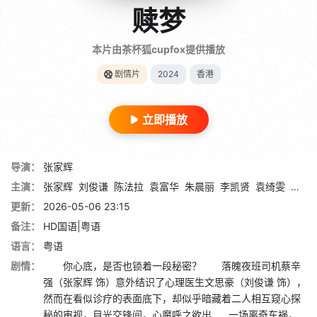
赎梦
本片由茶杯狐cupfox提供播放
剧情片
2024
香港
立即播放
导演：
张家辉
主演：
张家辉
刘俊谦
陈法拉
袁富华
朱晨丽
李凯贤
袁绮雯
许恩
更新：
2026-05-06 23:15
备注：
HD国语|粤语
语言：
粤语
剧情：
你心底，是否也锁着一段秘密？ 落魄夜班司机蔡辛
强（张家辉 饰）意外结识了心理医生文思豪（刘俊谦 饰），
然而在看似诊疗的表面底下，却似乎暗藏着二人相互窥心探
秘的审视，目光交锋间，心魔呼之欲出……一场离奇车祸，