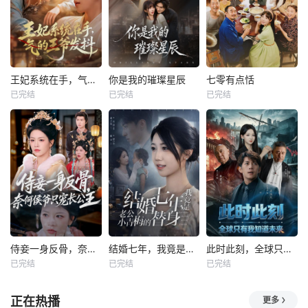
王妃系统在手，气的王爷发抖
你是我的璀璨星辰
七零有点恬
已完结
已完结
已完结
侍妾一身反骨，奈何侯爷只宠长公主
结婚七年，我竟是老公小青梅的替身
此时此刻，全球只有我知道未来
已完结
已完结
已完结
正在热播
更多