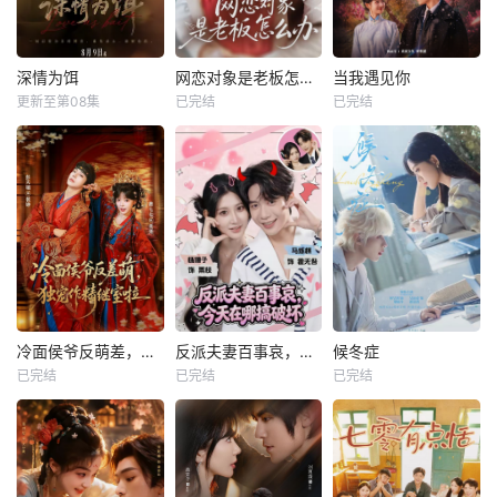
深情为饵
网恋对象是老板怎么办
当我遇见你
更新至第08集
已完结
已完结
冷面侯爷反萌差，独宠作精继室啦
反派夫妻百事哀，今天在哪搞破坏
候冬症
已完结
已完结
已完结