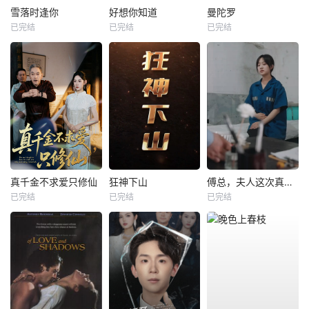
雪落时逢你
好想你知道
曼陀罗
已完结
已完结
已完结
真千金不求爱只修仙
狂神下山
傅总，夫人这次真的死了
已完结
已完结
已完结