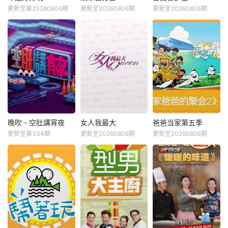
更新至第20260806期
更新至20260806期
更新至20260806期
晚吹 - 空肚講宵夜
女人我最大
爸爸当家第五季
更新至第334期
更新至20260806期
更新至20260806期