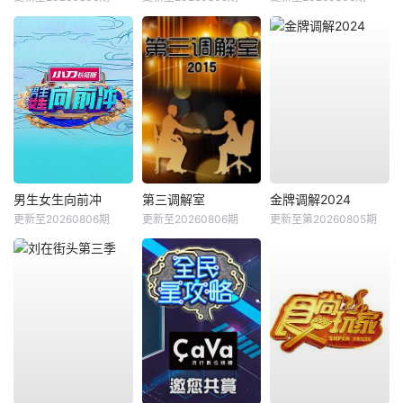
男生女生向前冲
第三调解室
金牌调解2024
更新至20260806期
更新至20260806期
更新至第20260805期