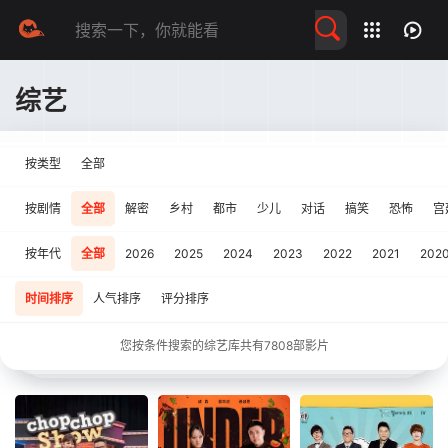
留言求片
综艺
按类型
全部
按剧情
全部
解密
乡村
都市
少儿
对话
搞笑
恐怖
宫
按年代
全部
2026
2025
2024
2023
2022
2021
202
时间排序
人气排序
评分排序
您按条件搜索的综艺库共有
7808
部影片