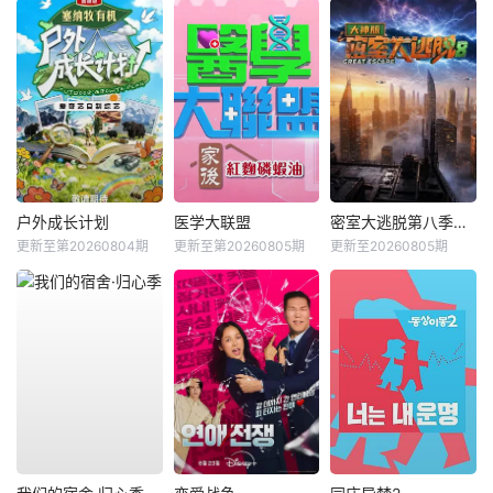
户外成长计划
医学大联盟
密室大逃脱第八季大神版
更新至第20260804期
更新至第20260805期
更新至20260805期